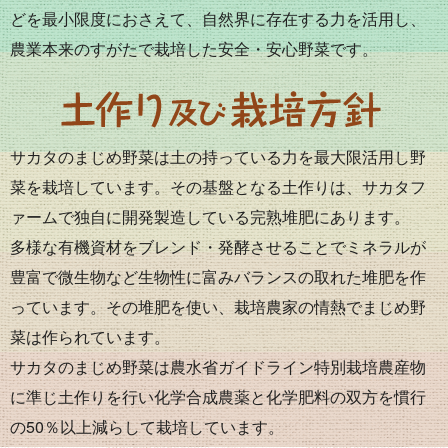
どを最小限度におさえて、自然界に存在する力を活用し、
農業本来のすがたで栽培した安全・安心野菜です。
サカタのまじめ野菜は土の持っている力を最大限活用し野
菜を栽培しています。その基盤となる土作りは、サカタフ
ァームで独自に開発製造している完熟堆肥にあります。
多様な有機資材をブレンド・発酵させることでミネラルが
豊富で微生物など生物性に富みバランスの取れた堆肥を作
っています。その堆肥を使い、栽培農家の情熱でまじめ野
菜は作られています。
サカタのまじめ野菜は農水省ガイドライン特別栽培農産物
に準じ土作りを行い化学合成農薬と化学肥料の双方を慣行
の50％以上減らして栽培しています。