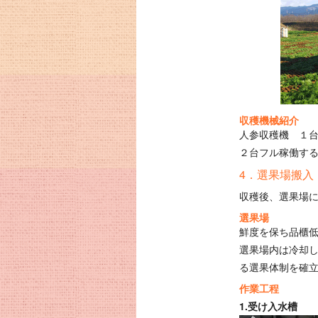
収穫機械紹介
人参収穫機 １台
２台フル稼働する
4．選果場搬入
収穫後、選果場
選果場
鮮度を保ち品櫃
選果場内は冷却
る選果体制を確
作業工程
1.受け入水槽