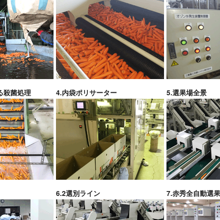
よる殺菌処理
4.内袋ポリサーター
5.選果場全景
6.2選別ライン
7.赤秀全自動選