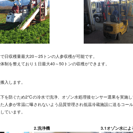
で日収穫量最大20～25トンの人参収穫が可能です。
体制を整えており１日最大40～50トンの収穫ができます。
に搬入します。
低下を防ぐため2℃の冷水で洗浄、オゾン水処理後センサー選果を実施し
した人参が常温に曝されないよう品質管理され低温冷蔵施設に送るコー
立しています。
2.洗浄機
3.1オゾン水に