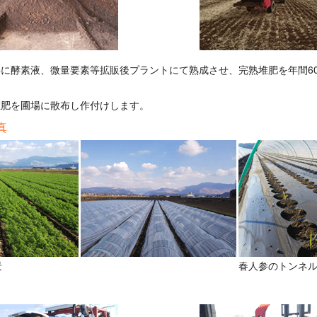
に酵素液、微量要素等拡販後プラントにて熟成させ、完熟堆肥を年間60
堆肥を圃場に散布し作付けします。
真
景
春人参のトンネ