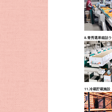
8.青秀選果箱詰
11.冷蔵貯蔵施設