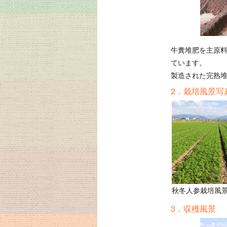
牛糞堆肥を主原料
ています。
製造された完熟
2．栽培風景写
秋冬人参栽培風
3．収穫風景